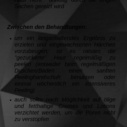
Sachen gereizt wird
Zwischen den Behandlungen:
um ein langanhaltendes Ergebnis zu
erzielen und eingewachsenen Härchen
vorzubeugen, ist es ratsam die
"gezuckerte" Haut regelmäßig zu
peelen (entweder beim regelmäßigen
Duschen/Baden einen sanften
Peelinghandschuh benutzen oder
einmal wöchentlich ein intensiveres
Peeling)
auch sollte nach Möglichkeit auf ölige
und fetthaltige Cremes und Lotions
verzichtet werden, um die Poren nicht
zu verstopfen