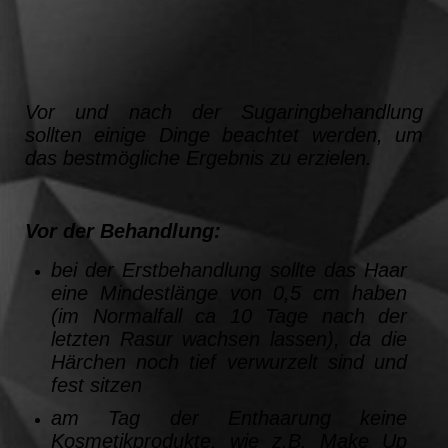
Vor und nach der Sugaringbehandlung
sollten einige Dinge beachtet werden, um
das bestmögliche Ergebnis zu erzielen.
Vor der Behandlung:
bei der Erstbehandlung sollte das Haar
eine Mindestlänge von 0,5 cm haben
(im Normalfall ca 10 Tage nach der
letzten Rasur wachsen lassen), da die
Härchen noch tief verwurzelt sind und
fest sitzen
am Tag der Enthaarung keine
Kosmetikprodukte, wie z.B. Make Up