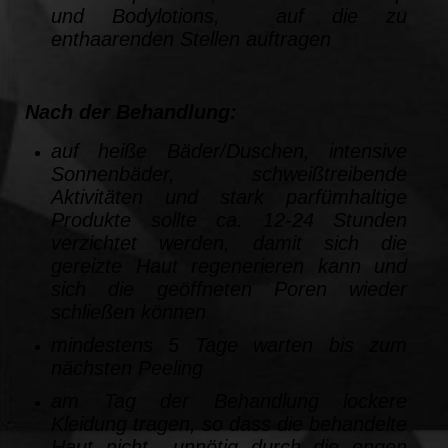
und Bodylotions, auf die zu
enthaarenden Stellen auftragen
Nach der Behandlung:
auf heiße Bäder/Duschen, intensive
Sonnenbäder, schweißtreibende
Aktivitäten und stark parfümhaltige
Produkte sollte ca. 12-24 Stunden
verzichtet werden, damit sich die
gereizte Haut regenerieren kann und
sich die geöffneten Poren wieder
schließen können
mindestens 5 Tage warten bis zum
nächsten Peeling
am Tag der Behandlung lockere
Kleidung tragen, so dass die behandelte
Haut nicht unnötig durch die engen