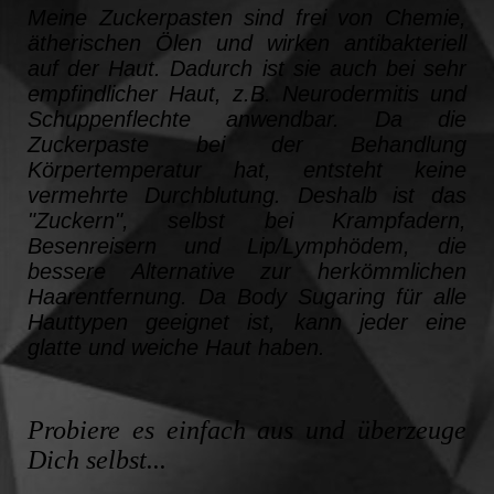
Meine Zuckerpasten sind frei von Chemie,
ätherischen Ölen und wirken antibakteriell
auf der Haut. Dadurch ist sie auch bei sehr
empfindlicher Haut, z.B. Neurodermitis und
Schuppenflechte anwendbar. Da die
Zuckerpaste bei der Behandlung
Körpertemperatur hat, entsteht keine
vermehrte Durchblutung. Deshalb ist das
"Zuckern", selbst bei Krampfadern,
Besenreisern und Lip/Lymphödem,
die
bessere Alternative zur herkömmlichen
Haarentfernung. Da Body Sugaring für alle
Hauttypen geeignet ist, kann jeder eine
glatte und weiche Haut haben.
Probiere es einfach aus und überzeuge
Dich selbst...