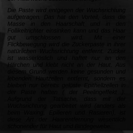
Die Paste wird entgegen der Wuchsrichtung
aufgetragen. Das hat den Vorteil, dass die
Masse in den Haarschaft und in den
Follikeltrichter einsinken kann und das Haar
gut umschlossen wird. Mit einer
Flickbewegung wird die Zuckerpaste in ihrer
natürlichen Wuchsrichtung entfernt. Zucker
ist wasserlöslich und haftet nur an den
Härchen und klebt nicht an der Haut. Aus
diesem Grund werden keine gesunden und
lebenden Hautzellen entfernt, sondern es
bleiben nur bereits gelöste Epithellzellen in
der Paste haften ( der Peelingeffekt ).
Aufgrund der Tatsache, dass mit der
Wuchsrichtung gearbeitet wird (anders als
beim Waxing, Epilieren und Rasieren), ist
diese Art der Haarentfernung wesentlich
schonender für Haut und Bindegewebe.