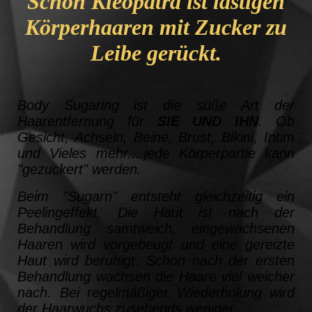
Schon Kleopatra ist lästigen
Körperhaaren mit Zucker zu
Leibe gerückt
.
Body Sugaring ist die süße Art der
Haarentfernung für
SIE UND IHN
. Ob
Gesicht, Achseln, Beine, Brust, Bikini, Intim
und Vieles mehr....jede Körperpartie kann
"gezuckert" werden.
Beim "Sugarn" entsteht gleichzeitig ein
Peelingeffekt. Die Haut ist nach der
Behandlung samtweich, eingewachsenen
Haaren wird vorgebeugt und eine gereizte
Haut wird beruhigt. Schon nach der ersten
Behandlung wachsen die Haare viel weicher
nach. Bei regelmäßiger Wiederholung wird
der Haarwuchs zusehends weniger.